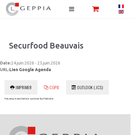
Securfood Beauvais
Date:
24.juin.2026 - 25.juin.2026
URL:
Lien Google Agenda
IMPRIMER
COPIE
OUTLOOK (.ICS)
FaLang translation system by Faboba