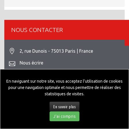
NOUS CONTACTER
2, rue Dunois - 75013 Paris | France
Nous écrire
+33 1 42 93 82 70
En naviguant sur notre site, vous acceptez l’utilisation de cookies
Mentions légales
pour une navigation optimale et nous permettre de réaliser des
statistiques de visites.
En savoir plus
© 2026 GEPPIA DESIGNED BY
NEXTEO INTERACTIVE
J'ai compris