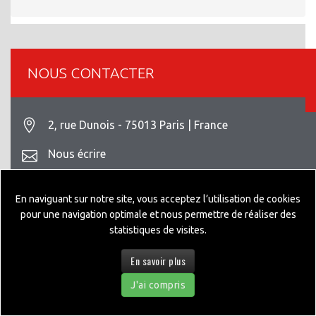
NOUS CONTACTER
2, rue Dunois - 75013 Paris | France
Nous écrire
+33 1 42 93 82 70
En naviguant sur notre site, vous acceptez l’utilisation de cookies
Mentions légales
pour une navigation optimale et nous permettre de réaliser des
statistiques de visites.
En savoir plus
© 2026 GEPPIA DESIGNED BY
NEXTEO INTERACTIVE
J'ai compris