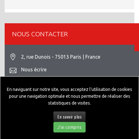
NOUS CONTACTER
2, rue Dunois - 75013 Paris | France
Nous écrire
+33 1 42 93 82 70
En naviguant sur notre site, vous acceptez l’utilisation de cookies
Mentions légales
pour une navigation optimale et nous permettre de réaliser des
statistiques de visites.
En savoir plus
© 2026 GEPPIA DESIGNED BY
NEXTEO INTERACTIVE
J'ai compris