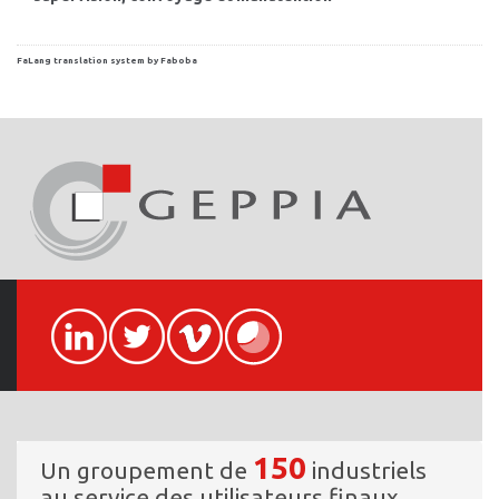
FaLang translation system by Faboba
150
Un groupement de
industriels
au service des utilisateurs finaux