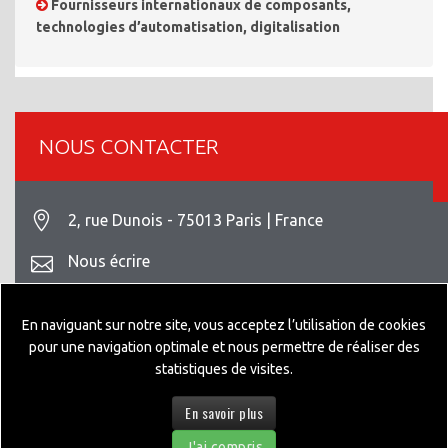
Fournisseurs internationaux de composants,
technologies d’automatisation, digitalisation
NOUS CONTACTER
2, rue Dunois - 75013 Paris | France
Nous écrire
+33 1 42 93 82 70
En naviguant sur notre site, vous acceptez l’utilisation de cookies
Mentions légales
pour une navigation optimale et nous permettre de réaliser des
statistiques de visites.
En savoir plus
© 2026 GEPPIA DESIGNED BY
NEXTEO INTERACTIVE
J'ai compris