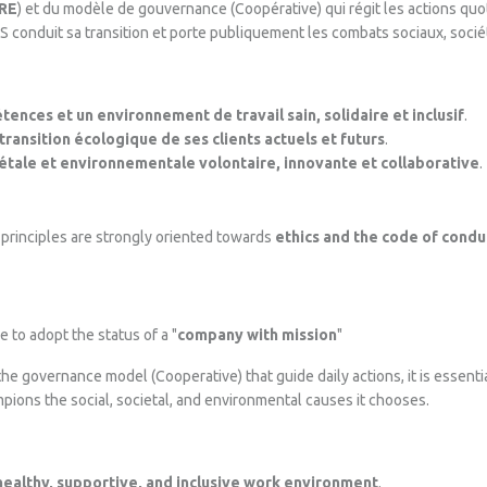
RE
) et du modèle de gouvernance (Coopérative) qui régit les actions quoti
S conduit sa transition et porte publiquement les combats sociaux, socié
ces et un environnement de travail sain, solidaire et inclusif
.
transition écologique de ses clients actuels et futurs
.
étale et environnementale volontaire, innovante et collaborative
.
principles are strongly oriented towards
ethics and the code of condu
to adopt the status of a "
company with mission
"
the governance model (Cooperative) that guide daily actions, it is essential
pions the social, societal, and environmental causes it chooses.
healthy, supportive, and inclusive work environment
.