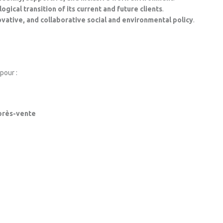
gical transition of its current and future clients
.
vative, and collaborative social and environmental policy
.
pour :
après-vente