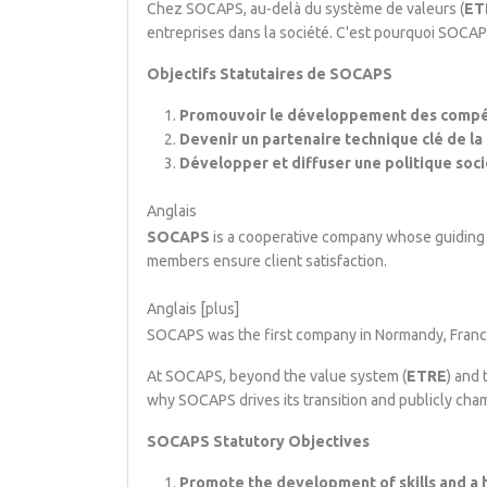
Chez SOCAPS, au-delà du système de valeurs (
ET
entreprises dans la société. C'est pourquoi SOCAP
Objectifs Statutaires de SOCAPS
Promouvoir le développement des compéten
Devenir un partenaire technique clé de la 
Développer et diffuser une politique soci
Anglais
SOCAPS
is a cooperative company whose guiding 
members ensure client satisfaction.
Anglais [plus]
SOCAPS was the first company in Normandy, France 
At SOCAPS, beyond the value system (
ETRE
) and 
why SOCAPS drives its transition and publicly cham
SOCAPS Statutory Objectives
Promote the development of skills and a 