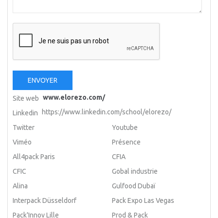
ENVOYER
www.elorezo.com/
Site web
https://www.linkedin.com/school/elorezo/
Linkedin
Twitter
Youtube
Viméo
Présence
All4pack Paris
CFIA
CFIC
Gobal industrie
Alina
Gulfood Dubaï
Interpack Düsseldorf
Pack Expo Las Vegas
Pack'Innov Lille
Prod & Pack