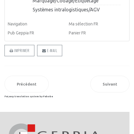
Marquage/Codage/Etiquetage
Systèmes intralogistiques/AGV
Navigation
Ma sélection FR
Pub Geppia FR
Panier FR
IMPRIMER
E-MAIL
Précédent
Suivant
FaLang translation system by Faboba