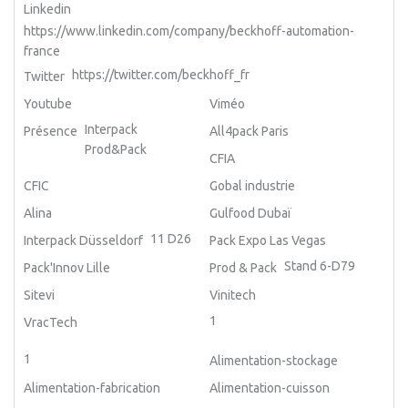
Linkedin
https://www.linkedin.com/company/beckhoff-automation-
france
https://twitter.com/beckhoff_fr
Twitter
Youtube
Viméo
Interpack
Présence
All4pack Paris
Prod&Pack
CFIA
CFIC
Gobal industrie
Alina
Gulfood Dubaï
11 D26
Interpack Düsseldorf
Pack Expo Las Vegas
Stand 6-D79
Pack'Innov Lille
Prod & Pack
Sitevi
Vinitech
1
VracTech
1
Alimentation-stockage
Alimentation-fabrication
Alimentation-cuisson