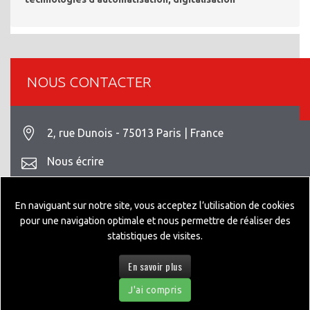
NOUS CONTACTER
2, rue Dunois - 75013 Paris | France
Nous écrire
+33 1 42 93 82 70
En naviguant sur notre site, vous acceptez l’utilisation de cookies
Mentions légales
pour une navigation optimale et nous permettre de réaliser des
statistiques de visites.
En savoir plus
© 2026 GEPPIA DESIGNED BY
NEXTEO INTERACTIVE
J'ai compris