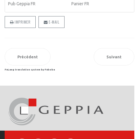
Pub Geppia FR
Panier FR
IMPRIMER
E-MAIL
Précédent
Suivant
FaLang translation system by Faboba