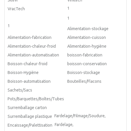
Sitevi
Vinitech
1
VracTech
1
1
Alimentation-stockage
Alimentation-fabrication
Alimentation-cuisson
Alimentation-chaleur-froid
Alimentation-hygiène
Alimentation-automatisation
boisson-fabrication
Boisson-chaleur-froid
boisson-conservation
Boisson-Hygiène
Boisson-stockage
Boisson-automatisation
Bouteilles/Flacons
Sachets/Sacs
Pots/Barquettes/Boîtes/Tubes
Surremballage carton
Fardelage/Filmage/Soudure,
Surremballage plastique
Fardelage,
Encaissage/Palettisation