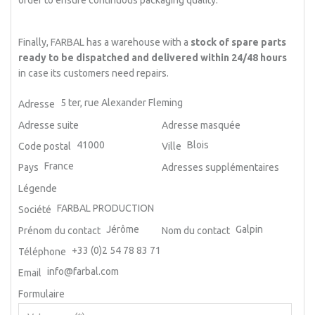
order to ensure continuous packaging quality.
Finally, FARBAL has a warehouse with a
stock of spare parts
ready to be dispatched and delivered within 24/48 hours
in case its customers need repairs.
5 ter, rue Alexander Fleming
Adresse
Adresse suite
Adresse masquée
41000
Blois
Code postal
Ville
France
Pays
Adresses supplémentaires
Légende
FARBAL PRODUCTION
Société
Jérôme
Galpin
Prénom du contact
Nom du contact
+33 (0)2 54 78 83 71
Téléphone
info@farbal.com
Email
Formulaire