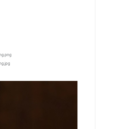
ing.png
ng.jpg