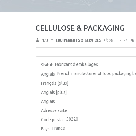
CELLULOSE & PACKAGING
ENZO
EQUIPEMENTS & SERVICES
28 JUI 2024
Fabricant d'emballages
Statut
French manufacturer of food packaging b
Anglais
Français [plus]
Anglais [plus]
Anglais
Adresse suite
58220
Code postal
France
Pays