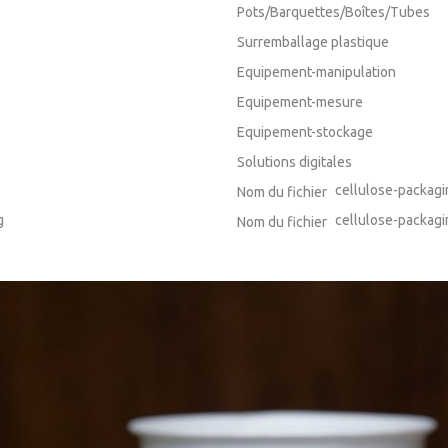
Pots/Barquettes/Boîtes/Tubes
Surremballage plastique
Equipement-manipulation
Equipement-mesure
Equipement-stockage
Solutions digitales
cellulose-packag
Nom du fichier
g
cellulose-packagi
Nom du fichier