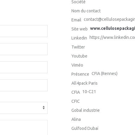
Société
Nom du contact
contact@cellulosepackagin
Email
www.cellulosepackagi
Site web
https://www.linkedin.c
Linkedin
Twitter
Youtube
Viméo
CFIA (Rennes)
Présence
All4pack Paris
10-C21
CFIA
CFIC
Gobal industrie
Alina
Gulfood Dubaï