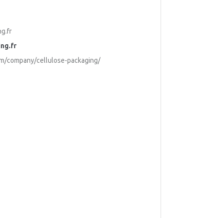
g.fr
ng.fr
om/company/cellulose-packaging/