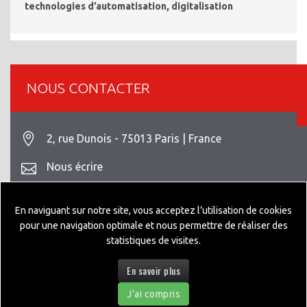
technologies d’automatisation, digitalisation
NOUS CONTACTER
2, rue Dunois - 75013 Paris | France
Nous écrire
+33 1 42 93 82 70
En naviguant sur notre site, vous acceptez l’utilisation de cookies
Mentions légales
pour une navigation optimale et nous permettre de réaliser des
statistiques de visites.
En savoir plus
© 2026 GEPPIA DESIGNED BY
NEXTEO INTERACTIVE
J'ai compris