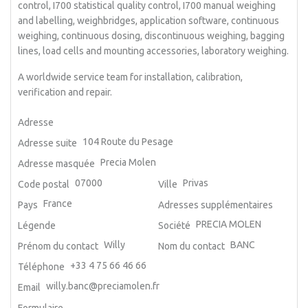
control, I700 statistical quality control, I700 manual weighing
and labelling, weighbridges, application software, continuous
weighing, continuous dosing, discontinuous weighing, bagging
lines, load cells and mounting accessories, laboratory weighing.
A worldwide service team for installation, calibration,
verification and repair.
Adresse
104 Route du Pesage
Adresse suite
Precia Molen
Adresse masquée
07000
Privas
Code postal
Ville
France
Pays
Adresses supplémentaires
PRECIA MOLEN
Légende
Société
Willy
BANC
Prénom du contact
Nom du contact
+33 4 75 66 46 66
Téléphone
willy.banc@preciamolen.fr
Email