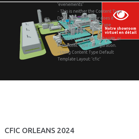
'evenements'
- This is neither the Content Type
Default Template, nor does it
belong to the Content Type
Notre showroom
allowed templates.
virtuel en détail
- Please correct this in the URL or
in Content Type configuration.
- Using Content Type Default
Template Layout: 'cfic'
CFIC ORLEANS 2024