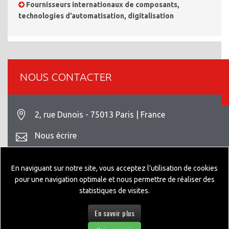
Fournisseurs internationaux de composants,
technologies d’automatisation, digitalisation
NOUS CONTACTER
2, rue Dunois - 75013 Paris | France
Nous écrire
+33 1 42 93 82 70
En naviguant sur notre site, vous acceptez l’utilisation de cookies
Mentions légales
pour une navigation optimale et nous permettre de réaliser des
statistiques de visites.
En savoir plus
© 2026 GEPPIA DESIGNED BY
NEXTEO INTERACTIVE