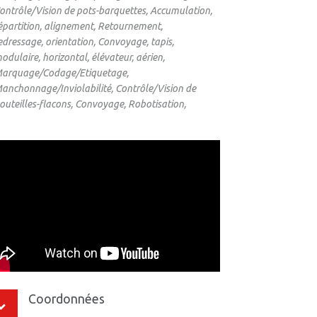
ontrôle/Vision de pots-barquettes, Accumulation,
épartition, alignement, Retournement,
edressage, orientation, Convoyage, tapis,
odulaire, horizontal, élévateur, aérien,
arquage/Codage/Etiquetage,
anchonnage/Inviolabilité, Contrôle/Vision de
outeilles-flacons, Convoyage, Robotisation,
Coordonnées