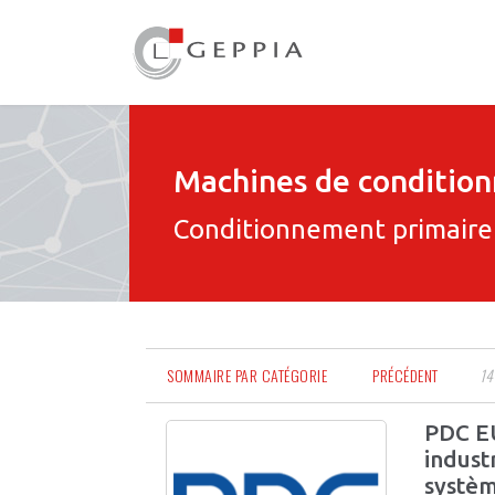
Machines de conditio
Conditionnement primaire
SOMMAIRE PAR CATÉGORIE
PRÉCÉDENT
14
PDC EU
indust
systèm