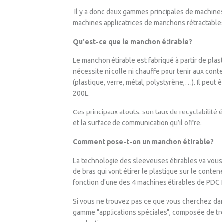
Il y a donc deux gammes principales de machines 
machines applicatrices de manchons rétractable
Qu'est-ce que le manchon étirable?
Le manchon étirable est fabriqué à partir de plas
nécessite ni colle ni chauffe pour tenir aux cont
(plastique, verre, métal, polystyrène,…). Il peut
200L.
Ces principaux atouts: son taux de recyclabilité
et la surface de communication qu’il offre.
Comment pose-t-on un manchon étirable?
La technologie des sleeveuses étirables va vous
de bras qui vont étirer le plastique sur le conte
fonction d'une des 4 machines étirables de PDC
Si vous ne trouvez pas ce que vous cherchez d
gamme "applications spéciales", composée de troi