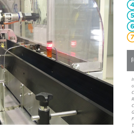
F
I
c
C
R
C
G
F
T
M