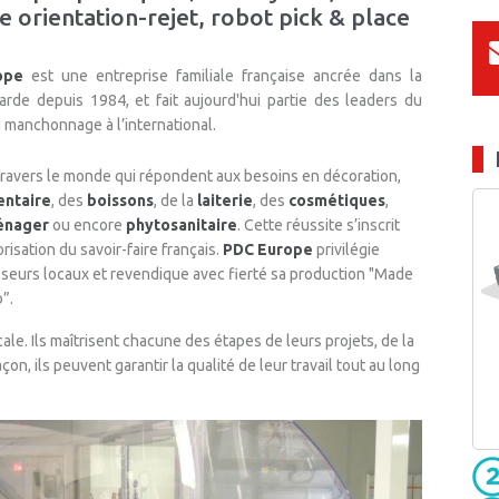
 orientation-rejet, robot pick & place
ope
est une entreprise familiale française ancrée dans la
arde depuis 1984, et fait aujourd'hui partie des leaders du
 manchonnage à l’international.
travers le monde qui répondent aux besoins en décoration,
entaire
, des
boissons
, de la
laiterie
, des
cosmétiques
,
ménager
ou encore
phytosanitaire
. Cette réussite s’inscrit
isation du savoir-faire français.
PDC Europe
privilégie
isseurs locaux et revendique avec fierté sa production "Made
”.
cale. Ils maîtrisent chacune des étapes de leurs projets, de la
çon, ils peuvent garantir la qualité de leur travail tout au long