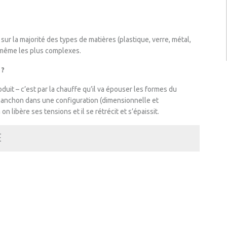
ur la majorité des types de matières (plastique, verre, métal,
 même les plus complexes.
 ?
uit – c’est par la chauffe qu’il va épouser les formes du
 manchon dans une configuration (dimensionnelle et
 libère ses tensions et il se rétrécit et s’épaissit.
E