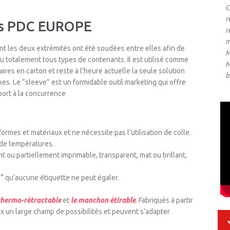
C
r
es PDC EUROPE
r
m
nt les deux extrémités ont été soudées entre elles afin de
M
ou totalement tous types de contenants. Il est utilisé comme
M
res en carton et reste à l’heure actuelle la seule solution
b
s. Le “sleeve” est un formidable outil marketing qui offre
port à la concurrence
ormes et matériaux et ne nécessite pas l’utilisation de colle.
s de températures.
t ou partiellement imprimable, transparent, mat ou brillant,
° qu’aucune étiquette ne peut égaler.
hermo-rétractable
et
le manchon étirable
. Fabriqués à partir
ux un large champ de possibilités et peuvent s’adapter