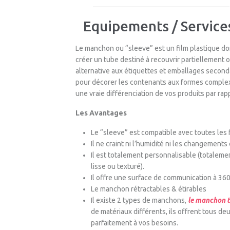
Equipements / Servic
Le manchon ou “sleeve” est un film plastique do
créer un tube destiné à recouvrir partiellement 
alternative aux étiquettes et emballages secondai
pour décorer les contenants aux formes complexe
une vraie différenciation de vos produits par rap
Les Avantages
Le “sleeve” est compatible avec toutes les f
Il ne craint ni l’humidité ni les changement
Il est totalement personnalisable (totalemen
lisse ou texturé).
Il offre une surface de communication à 360
Le manchon rétractables & étirables
Il existe 2 types de manchons,
le manchon t
de matériaux différents, ils offrent tous de
parfaitement à vos besoins.