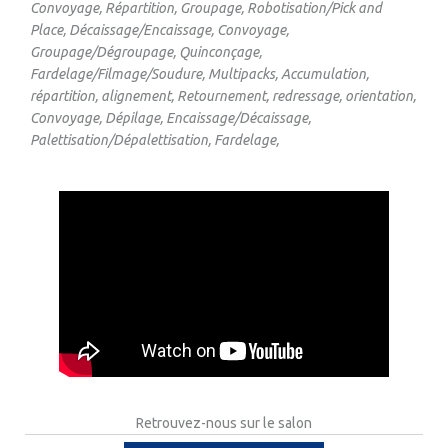
Convoyage, Répartition, Groupage, Robotisation/Pick and
Place, Décaissage/Encaissage, Convoyage,
Groupage/Dégroupage, Quinconçage,
Fardelage/Filmage/Soudure, Multipacks, Accumulation,
répartition, alignement, Retournement, redressage, orientation,
Convoyage, Dépilage, Encaissage/Décaissage,
Palettisation/Dépalettisation, Fardelage,
Retrouvez-nous sur le salon