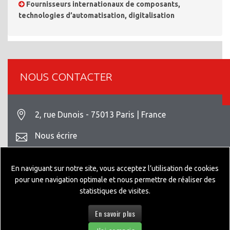
Fournisseurs internationaux de composants,
technologies d’automatisation, digitalisation
NOUS CONTACTER
2, rue Dunois - 75013 Paris | France
Nous écrire
+33 1 42 93 82 70
En naviguant sur notre site, vous acceptez l’utilisation de cookies
Mentions légales
pour une navigation optimale et nous permettre de réaliser des
statistiques de visites.
En savoir plus
© 2026 GEPPIA DESIGNED BY
NEXTEO INTERACTIVE