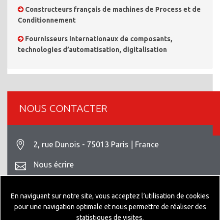
Constructeurs français de machines de Process et de
Conditionnement
Fournisseurs internationaux de composants,
technologies d’automatisation, digitalisation
NOUS CONTACTER
2, rue Dunois - 75013 Paris | France
Nous écrire
+33 1 42 93 82 70
En naviguant sur notre site, vous acceptez l’utilisation de cookies
Mentions légales
pour une navigation optimale et nous permettre de réaliser des
statistiques de visites.