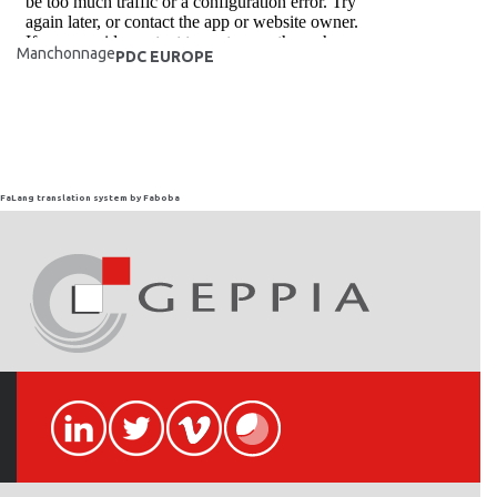
Manchonnage
PDC EUROPE
FaLang translation system by Faboba