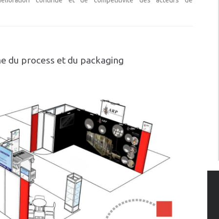
élioration continue et de compétitivité des acteurs de
e du process et du packaging