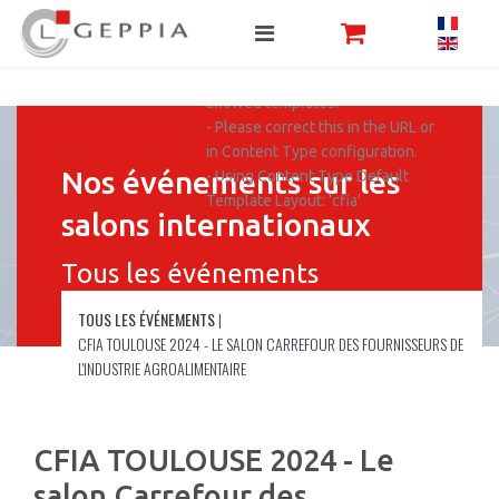
'evenements'
- This is neither the Content Type
Default Template, nor does it
belong to the Content Type
allowed templates.
- Please correct this in the URL or
in Content Type configuration.
Nos événements sur les
- Using Content Type Default
Template Layout: 'cfia'
salons internationaux
Tous les événements
TOUS LES ÉVÉNEMENTS
|
CFIA TOULOUSE 2024 - LE SALON CARREFOUR DES FOURNISSEURS DE
L'INDUSTRIE AGROALIMENTAIRE
CFIA TOULOUSE 2024 - Le
salon Carrefour des