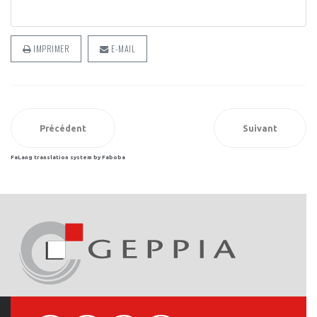
IMPRIMER
E-MAIL
Précédent
Suivant
FaLang translation system by Faboba