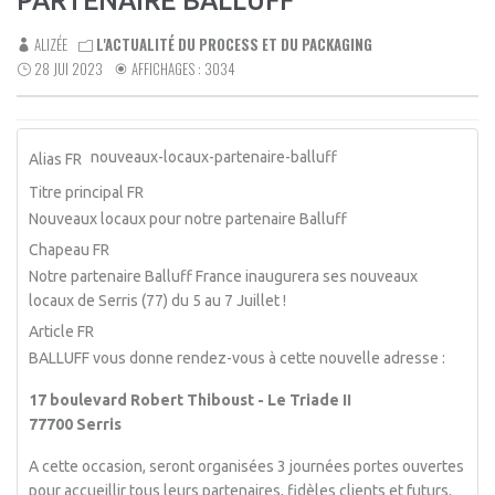
PARTENAIRE BALLUFF
ALIZÉE
L'ACTUALITÉ DU PROCESS ET DU PACKAGING
28 JUI 2023
AFFICHAGES : 3034
nouveaux-locaux-partenaire-balluff
Alias FR
Titre principal FR
Nouveaux locaux pour notre partenaire Balluff
Chapeau FR
Notre partenaire Balluff France inaugurera ses nouveaux
locaux de Serris (77) du 5 au 7 Juillet !
Article FR
BALLUFF vous donne rendez-vous à cette nouvelle adresse :
17 boulevard Robert Thiboust - Le Triade II
77700 Serris
A cette occasion, seront organisées 3 journées portes ouvertes
pour accueillir tous leurs partenaires, fidèles clients et futurs.