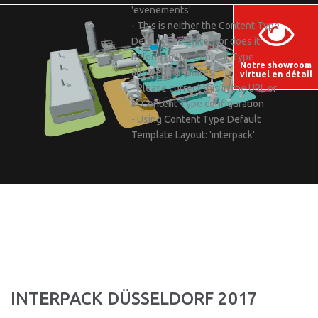
'evenements'
- This is neither the Content Type
Default Template, nor does it
belong to the Content Type
Notre showroom
allowed templates.
virtuel en détail
- Please correct this in the URL or
in Content Type configuration.
- Using Content Type Default
Template Layout: 'interpack'
INTERPACK DÜSSELDORF 2017