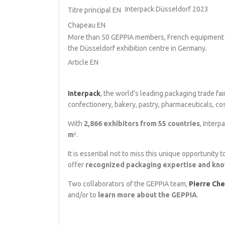
Interpack Düsseldorf 2023
Titre principal EN
Chapeau EN
More than 50 GEPPIA members, French equipment ma
the Düsseldorf exhibition centre in Germany.
Article EN
Interpack
, the world’s leading packaging trade fai
confectionery, bakery, pastry, pharmaceuticals, co
With
2,866 exhibitors from 55 countries
, Interp
m
².
It is essential not to miss this unique opportunit
offer
recognized packaging expertise and kn
Two collaborators of the GEPPIA team,
Pierre Che
and/or to
learn more about the GEPPIA
.