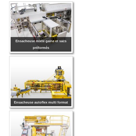
Ensacheuse mixte gaine et sacs
préformés
Ensacheuse autoflex multi format