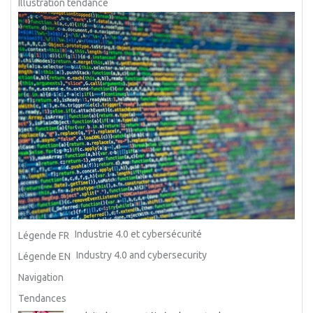
Illustration tendance
Industrie 4.0 et cybersécurité
Légende FR
Industry 4.0 and cybersecurity
Légende EN
Navigation
Tendances