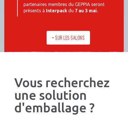
partenaires membres du GEPPIA seront
présents à
Interpack
du
7 au 3 mai.
+ SUR LES SALONS
Vous recherchez
une solution
d'emballage ?